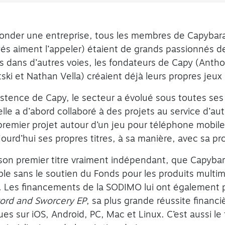
onder une entreprise, tous les membres de Capybar
s aiment l’appeler) étaient de grands passionnés de 
és dans d’autres voies, les fondateurs de Capy (Anth
ski et Nathan Vella) créaient déjà leurs propres jeux 
istence de Capy, le secteur a évolué sous toutes ses
i elle a d’abord collaboré à des projets au service d’au
emier projet autour d’un jeu pour téléphone mobile 
jourd’hui ses propres titres, à sa manière, avec sa pr
son premier titre vraiment indépendant, que Capybara
ible sans le soutien du Fonds pour les produits multim
 Les financements de la SODIMO lui ont également p
ord and Sworcery EP
, sa plus grande réussite financi
es sur iOS, Android, PC, Mac et Linux. C’est aussi le ti