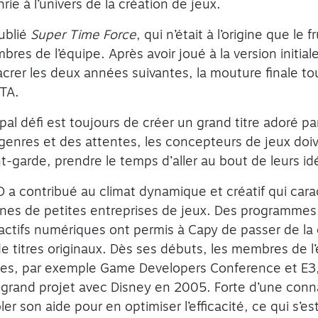
ie à l’univers de la création de jeux.
ublié
Super Time Force
, qui n’était à l’origine que le 
es de l’équipe. Après avoir joué à la version initiale
acrer les deux années suivantes, la mouture finale t
ITA.
pal défi est toujours de créer un grand titre adoré pa
s genres et des attentes, les concepteurs de jeux do
ant-garde, prendre le temps d’aller au bout de leurs id
a contribué au climat dynamique et créatif qui caract
aines de petites entreprises de jeux. Des programme
actifs numériques ont permis à Capy de passer de la 
 de titres originaux. Dès ses débuts, les membres de l
es, par exemple Game Developers Conference et E3, 
 grand projet avec Disney en 2005. Forte d’une con
er son aide pour en optimiser l’efficacité, ce qui s’es