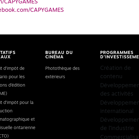
com/CAPYGAMES
acebook.com/CAPYGAMES
ITATIFS
BUREAU DU
PROGRAMMES
CAUX
CINÉMA
D’INVESTISSEM
Création de
it d’impôt de
Photothèque des
contenu
ario pour les
extérieurs
Développeme
ons d’édition
des activités
ME)
Développeme
it d’impôt pour la
international
uction
matographique et
Développeme
visuelle ontarienne
de l’industrie
CTO)
Commercialisa