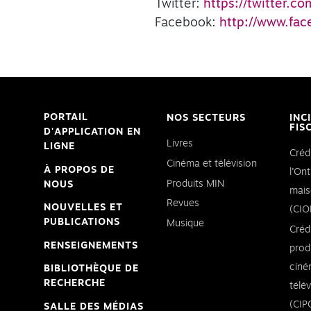
Twitter:
https://twitter.
Facebook:
http://www.f
PORTAIL
NOS SECTEURS
INC
FIS
D'APPLICATION EN
Livres
LIGNE
Créd
Cinéma et télévision
À PROPOS DE
l’Ont
Produits MIN
NOUS
mais
Revues
NOUVELLES ET
(CIO
PUBLICATIONS
Musique
Créd
RENSEIGNEMENTS
prod
ciné
BIBLIOTHÈQUE DE
RECHERCHE
télé
(CIP
SALLE DES MÉDIAS