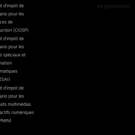
it d’impôt de
et promotion
ario pour les
ices de
uction (CIOSP)
it d’impôt de
ario pour les
ts spéciaux et
imation
rmatiques
ESAI)
it d’impôt de
ario pour les
uits multimédias
ractifs numériques
PMIN)