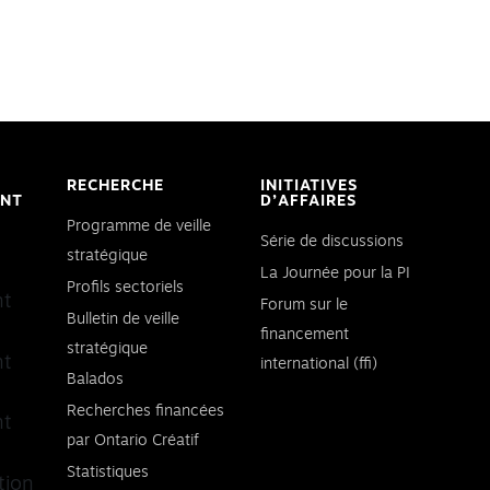
RECHERCHE
INITIATIVES
ENT
D’AFFAIRES
Programme de veille
Série de discussions
stratégique
La Journée pour la PI
Profils sectoriels
nt
Forum sur le
Bulletin de veille
financement
stratégique
nt
international (ffi)
Balados
Recherches financées
nt
par Ontario Créatif
Statistiques
tion