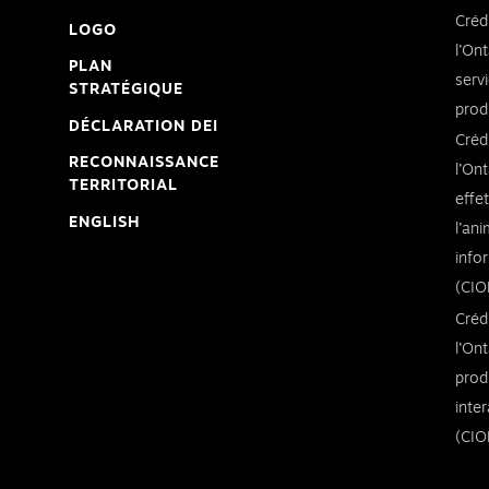
Créd
LOGO
l’Ont
PLAN
serv
STRATÉGIQUE
prod
DÉCLARATION DEI
Créd
RECONNAISSANCE
l’Ont
TERRITORIAL
effe
ENGLISH
l’an
info
(CIO
Créd
l’Ont
prod
inte
(CIO