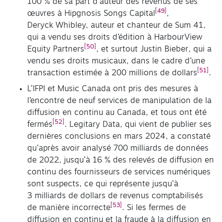
100 % de sa part d’auteur des revenus de ses
[49]
œuvres à Hipgnosis Songs Capital
,
Deryck Whibley, auteur et chanteur de Sum 41,
qui a vendu ses droits d’édition à HarbourView
[50]
Equity Partners
, et surtout Justin Bieber, qui a
vendu ses droits musicaux, dans le cadre d’une
[51]
transaction estimée à 200 millions de dollars
.
L’IFPI et Music Canada ont pris des mesures à
l’encontre de neuf services de manipulation de la
diffusion en continu au Canada, et tous ont été
[52]
fermés
. Legitary Data, qui vient de publier ses
dernières conclusions en mars 2024, a constaté
qu’après avoir analysé 700 milliards de données
de 2022, jusqu’à 16 % des relevés de diffusion en
continu des fournisseurs de services numériques
sont suspects, ce qui représente jusqu’à
3 milliards de dollars de revenus comptabilisés
[53]
de manière incorrecte
. Si les fermes de
diffusion en continu et la fraude à la diffusion en