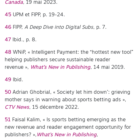
Canada
,
19 mai 2023.
45
UPM et FIPP, p. 19-24.
46
FIPP,
A Deep Dive into Digital Subs
, p. 7.
47
Ibid., p. 8.
48
WNiP, « Intelligent Payment: the “hottest new tool”
helping publishers secure sustainable reader
revenue »,
What’s New in Publishing
, 14 mai 2019.
49
Ibid.
50
Adrian Ghobrial, « Society let him down’: grieving
mother says in warning about sports betting ads »,
CTV News
, 15 décembre 2022.
51
Faisal Kalim, « Is sports betting emerging as the
new revenue and reader engagement opportunity for
publishers? »,
What’s New in Publishing
,