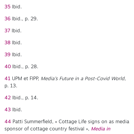
35
Ibid.
36
Ibid., p. 29.
37
Ibid.
38
Ibid.
39
Ibid.
40
Ibid., p. 28.
41
UPM et FIPP,
Media’s Future in a Post-Covid World
,
p. 13.
42
Ibid., p. 14.
43
Ibid.
44
Patti Summerfield, « Cottage Life signs on as media
sponsor of cottage country festival »,
Media in