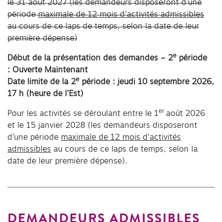
le 31 août 2027 (les demandeurs disposeront d’une
période
maximale de 12 mois d'activités admissibles
au cours de ce laps de temps, selon la date de leur
première dépense)
e
Début de la présentation des demandes – 2
période
:
Ouverte Maintenant
e
Date limite de la
2
période
: jeudi 10 septembre 2026,
17 h (heure de l’Est)
er
Pour les activités se déroulant entre le 1
août 2026
et le 15 janvier 2028 (les demandeurs disposeront
d’une période
maximale de 12 mois d'activités
admissibles
au cours de ce laps de temps, selon la
date de leur première dépense).
DEMANDEURS ADMISSIBLES