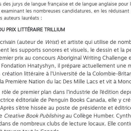
des jurys de langue française et de langue anglaise pour 
n examinant les nombreuses candidatures, en les réduisant à
es auteurs lauréats :
U PRIX LITTÉRAIRE TRILLIUM
crivain (auteur de
Wrist
) et artiste qui utilise de n
nt les supports sonores et visuels, le dessin et la pe
emier prix au concours Aboriginal Writing Challenge et
 Fondation Hnatyshyn, il prépare actuellement une m
 création littéraire à l’Université de la Colombie-Bri
 la Première Nation du lac Des Mille Lacs et vit à Mon
rôle de premier plan dans l’industrie de l’édition d
ctrice éditoriale de Penguin Books Canada, elle y c
près s’être hissée au poste de présidente et éditric
me
Creative Book Publishing
au Collège Humber. Cynthi
 dans de nombreux clubs de lecture locaux. Elle conti