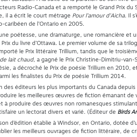
lecteurs Radio-Canada et a remporté le Grand Prix du 
, il a écrit le court métrage
Pour l’amour d’Aicha
. Il 
o-caribéen de l’Ontario en 2005.
une poétesse, une dramaturge, une romancière et une 
 Prix du livre d’Ottawa. Le premier volume de sa trilo
emporté le Prix littéraire Trillium, tandis que le troisi
de lait chaud
, a gagné le Prix Christine-Dimitriu-van
ésie, a décroché le Prix de poésie Trillium en 2010, e
armi les finalistes du Prix de poésie Trillium 2014.
un des éditeurs les plus importants du Canada depuis
roduire les meilleures œuvres de fiction émanant de v
 et à produire des œuvres non romanesques stimulant
tisfaire un lectorat divers et varié. (Éditeur de
Birds Ar
son d’édition établie à Windsor, en Ontario, dotée d
blier les meilleurs ouvrages de fiction littéraire, de c