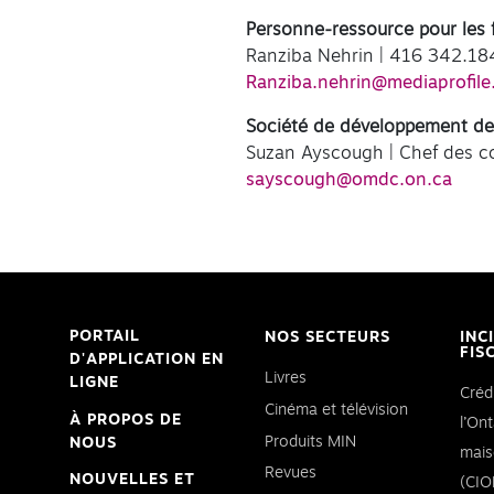
Personne-ressource pour les fin
Ranziba Nehrin | 416 342.18
Ranziba.nehrin@mediaprofil
Société de développement de 
Suzan Ayscough | Chef des 
sayscough@omdc.on.ca
PORTAIL
NOS SECTEURS
INC
FIS
D'APPLICATION EN
Livres
LIGNE
Créd
Cinéma et télévision
À PROPOS DE
l’Ont
Produits MIN
NOUS
mais
Revues
NOUVELLES ET
(CIO