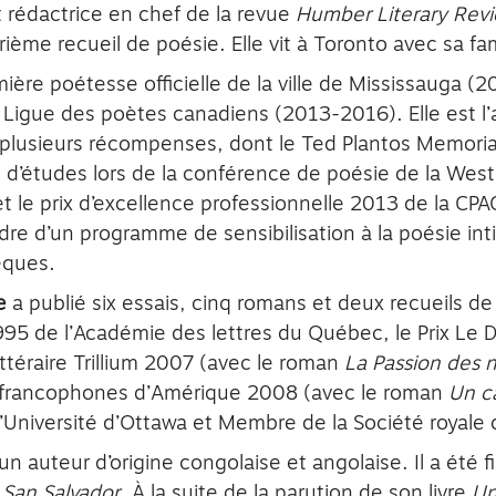
 rédactrice en chef de la revue
Humber Literary Rev
ème recueil de poésie. Elle vit à Toronto avec sa fam
mière poétesse officielle de la ville de Mississauga 
a Ligue des poètes canadiens (2013-2016). Elle est l’
 plusieurs récompenses, dont le Ted Plantos Memoria
d’études lors de la conférence de poésie de la West
 le prix d’excellence professionnelle 2013 de la CPA
re d’un programme de sensibilisation à la poésie inti
èques.
e
a publié six essais, cinq romans et deux recueils de 
995 de l’Académie des lettres du Québec, le Prix Le 
 littéraire Trillium 2007 (avec le roman
La Passion des
s francophones d’Amérique 2008 (avec le roman
Un c
à l’Université d’Ottawa et Membre de la Société royale
un auteur d’origine congolaise et angolaise. Il a été f
 San Salvador
. À la suite de la parution de son livre
Un