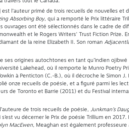
 à travers tout le Canada.
j
est l’auteur primé de trois recueils de nouvelles et
ing Absorbing Boy
, qui a remporté le Prix littéraire T
 ouvrages ont été sélectionnés dans le cadre de diffé
nwealth et le Rogers Writers' Trust Fiction Prize. En
 diamant de la reine Elizabeth II. Son roman
Adjacentl
 de ses origines autochtones en tant qu’indien ojibwé 
niversité Lakehead, où il remporte le Munro Poetry Pri
n’owkin à Penticton (C.-B.), où il décroche le Simon J
lié onze recueils de poésie, et a figuré parmi les lecte
urs de Toronto et Barrie (2011) et du Festival interna
l’auteure de trois recueils de poésie,
Junkman’s Daug
 s’est vu décerner le Prix de poésie Trillium en 2017. E
olyn MacEwen
, Meaghan est également professeure 