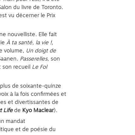
Salon du livre de Toronto.
s’est vu décerner le Prix
nouvelliste. Elle fait
gie
À ta santé, la vie !
,
ème volume,
Un doigt de
-Saanen.
Passerelles
, son
t son recueil
Le Fol
 plus de soixante-quinze
oix à la fois confirmées et
es et divertissantes de
t Life
de
Kyo Maclear
).
’un mandat
ritique et de poésie du