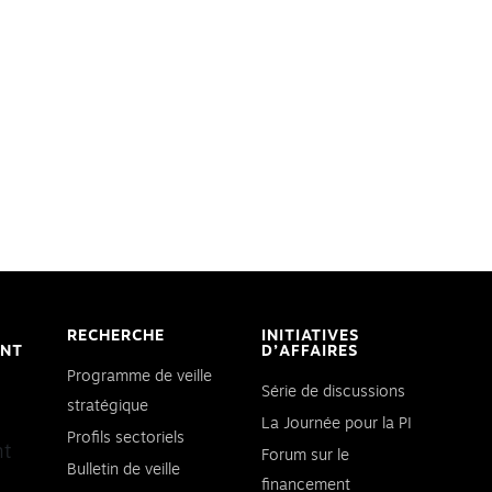
RECHERCHE
INITIATIVES
ENT
D’AFFAIRES
Programme de veille
Série de discussions
stratégique
La Journée pour la PI
Profils sectoriels
nt
Forum sur le
Bulletin de veille
financement