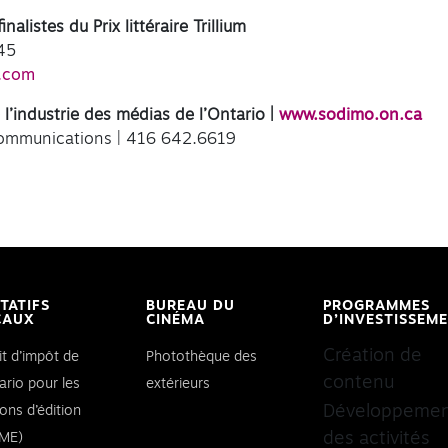
alistes du Prix littéraire Trillium
45
e.com
l’industrie des médias de l’Ontario |
www.sodimo.on.ca
communications | 416 642.6619
ITATIFS
BUREAU DU
PROGRAMMES
CAUX
CINÉMA
D’INVESTISSEM
Création de
it d’impôt de
Photothèque des
contenu
ario pour les
extérieurs
Développeme
ons d’édition
des activités
ME)