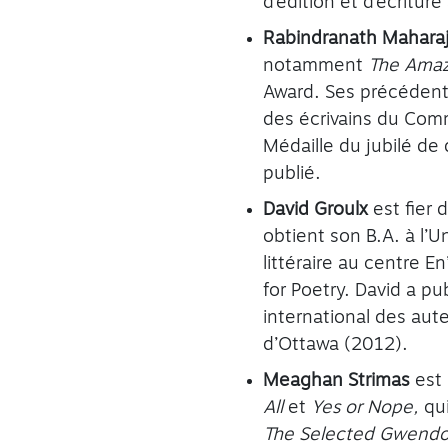
d’édition et d’écriture
Rabindranath Mahara
notamment
The Amaz
Award. Ses précédents
des écrivains du Commo
Médaille du jubilé de
publié.
David Groulx
est fier
obtient son B.A. à l’U
littéraire au centre E
for Poetry. David a pub
international des aute
d’Ottawa (2012).
Meaghan Strimas
est 
All
et
Yes or Nope,
qui
The Selected Gwend