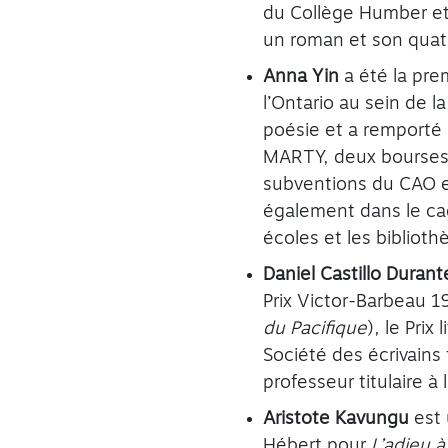
du Collège Humber et
un roman et son quatri
Anna Yin
a été la pre
l’Ontario au sein de l
poésie et a remporté
MARTY, deux bourses 
subventions du CAO et
également dans le cad
écoles et les biblioth
Daniel Castillo Durant
Prix Victor-Barbeau 1
du Pacifique
), le Prix
Société des écrivain
professeur titulaire 
Aristote Kavungu
est 
Hébert pour
L’adieu à