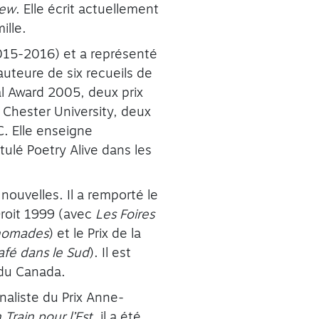
iew
. Elle écrit actuellement
ille.
(2015-2016) et a représenté
auteure de six recueils de
l Award 2005, deux prix
 Chester University, deux
C. Elle enseigne
tulé Poetry Alive dans les
nouvelles. Il a remporté le
Droit 1999 (avec
Les Foires
 nomades
) et le Prix de la
afé dans le Sud
). Il est
 du Canada.
inaliste du Prix Anne-
 Train pour l’Est
, il a été