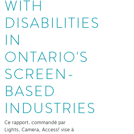
WITH
DISABILITIES
IN
ONTARIO'S
SCREEN-
BASED
INDUSTRIES
Ce rapport, commandé par
Lights, Camera, Access! vise à