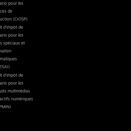
ario pour les
ices de
uction (CIOSP)
it d’impôt de
ario pour les
ts spéciaux et
imation
rmatiques
ESAI)
it d’impôt de
ario pour les
uits multimédias
ractifs numériques
PMIN)