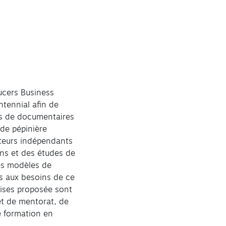
ucers Business
ntennial afin de
els de documentaires
de pépinière
teurs indépendants
ens et des études de
les modèles de
s aux besoins de ce
rises proposée sont
 et de mentorat, de
e formation en