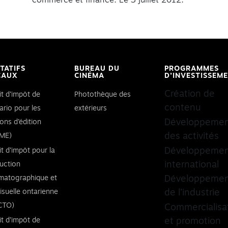
commerce et finance. Le 3 juillet 2012.
ITATIFS
BUREAU DU
PROGRAMMES
CAUX
CINÉMA
D’INVESTISSEM
Création de
it d’impôt de
Photothèque des
contenu
ario pour les
extérieurs
Développeme
ons d’édition
des activités
ME)
Développeme
it d’impôt pour la
international
uction
matographique et
Développeme
visuelle ontarienne
de l’industrie
CTO)
Commercialisa
it d’impôt de
et promotion