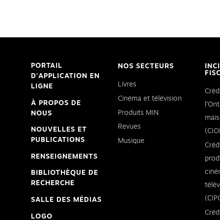
PORTAIL
NOS SECTEURS
INC
FIS
D'APPLICATION EN
Livres
LIGNE
Créd
Cinéma et télévision
À PROPOS DE
l’Ont
Produits MIN
NOUS
mais
Revues
NOUVELLES ET
(CIO
PUBLICATIONS
Musique
Créd
RENSEIGNEMENTS
prod
ciné
BIBLIOTHÈQUE DE
RECHERCHE
télé
(CIP
SALLE DES MÉDIAS
Créd
LOGO