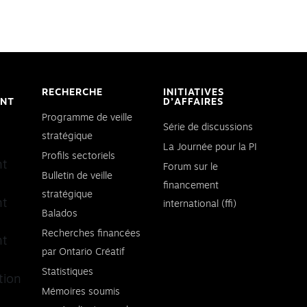
RECHERCHE
INITIATIVES
ENT
D’AFFAIRES
Programme de veille
Série de discussions
stratégique
La Journée pour la PI
Profils sectoriels
nt
Forum sur le
Bulletin de veille
financement
stratégique
nt
international (ffi)
Balados
Recherches financées
nt
par Ontario Créatif
Statistiques
tion
Mémoires soumis