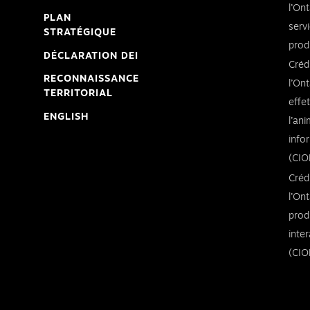
l’Ont
PLAN
serv
STRATÉGIQUE
prod
DÉCLARATION DEI
Créd
RECONNAISSANCE
l’Ont
TERRITORIAL
effe
ENGLISH
l’an
info
(CIO
Créd
l’Ont
prod
inte
(CIO