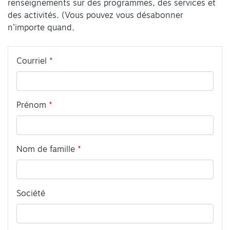
renseignements sur des programmes, des services et
des activités. (Vous pouvez vous désabonner
n’importe quand.
Leave
Courriel
this
field
blank
Prénom
Nom de famille
Société