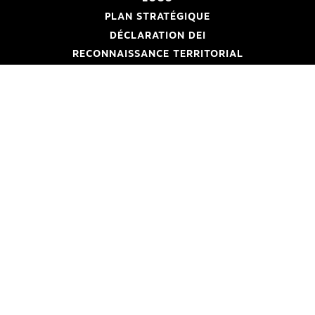
PLAN STRATÉGIQUE
DÉCLARATION DEI
RECONNAISSANCE TERRITORIAL
ENGLISH
SUIVEZ ONTARIO CRÉATIF
Site principal
Retour d'information
© Imprimeur du Roi pour l’Ontario
Intimité