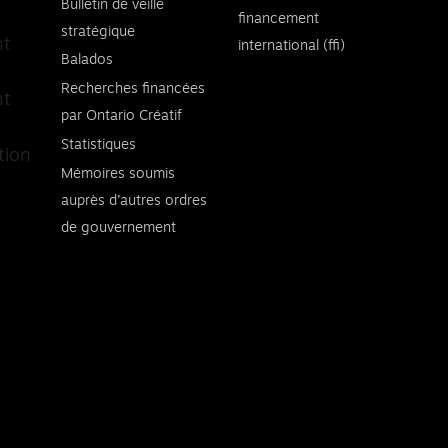
Bulletin de veille
financement
stratégique
nt
international (ffi)
Balados
Recherches financées
nt
par Ontario Créatif
Statistiques
tion
Mémoires soumis
auprès d’autres ordres
de gouvernement