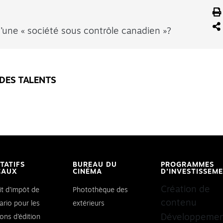
 d’une « société sous contrôle canadien »?
 DES TALENTS
ITATIFS
BUREAU DU
PROGRAMMES
CAUX
CINÉMA
D’INVESTISSEM
Création de
it d’impôt de
Photothèque des
contenu
ario pour les
extérieurs
Développeme
ons d’édition