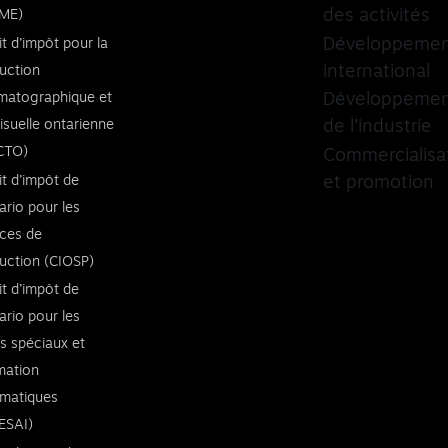
des activités
ME)
Développeme
it d’impôt pour la
international
uction
matographique et
Développeme
visuelle ontarienne
de l’industrie
CTO)
Commercialisa
it d’impôt de
et promotion
ario pour les
ices de
uction (CIOSP)
it d’impôt de
ario pour les
ts spéciaux et
imation
rmatiques
ESAI)