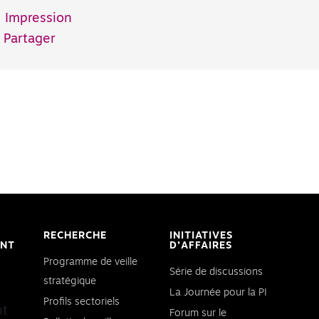
Impression
Partager
RECHERCHE
INITIATIVES
ENT
D’AFFAIRES
Programme de veille
Série de discussions
stratégique
La Journée pour la PI
Profils sectoriels
nt
Forum sur le