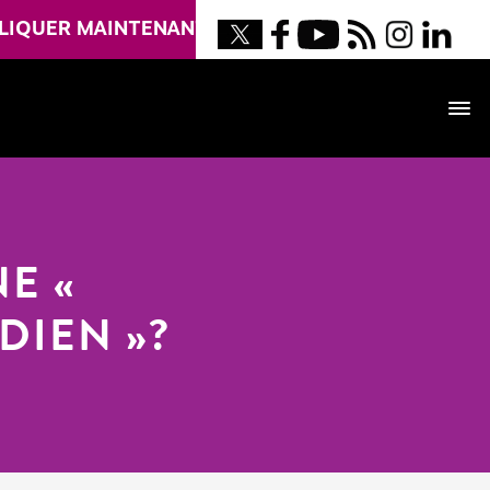
LIQUER MAINTENANT
NE «
DIEN »?