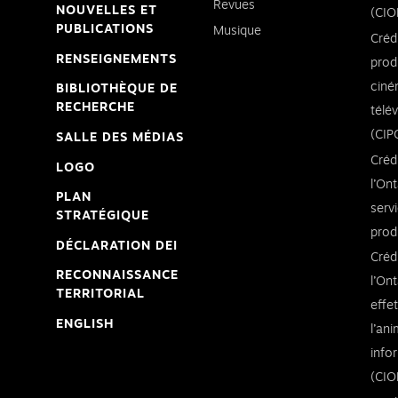
Revues
NOUVELLES ET
(CIO
PUBLICATIONS
Musique
Créd
RENSEIGNEMENTS
prod
ciné
BIBLIOTHÈQUE DE
RECHERCHE
télé
(CIP
SALLE DES MÉDIAS
Créd
LOGO
l’Ont
PLAN
serv
STRATÉGIQUE
prod
DÉCLARATION DEI
Créd
RECONNAISSANCE
l’Ont
TERRITORIAL
effe
ENGLISH
l’an
info
(CIO