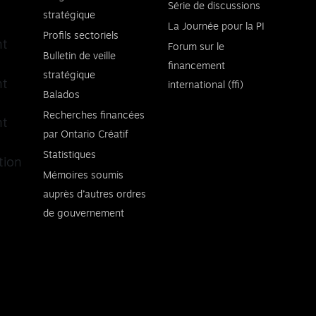
Série de discussions
stratégique
La Journée pour la PI
Profils sectoriels
nt
Forum sur le
Bulletin de veille
financement
stratégique
nt
international (ffi)
Balados
Recherches financées
nt
par Ontario Créatif
Statistiques
tion
Mémoires soumis
auprès d’autres ordres
de gouvernement