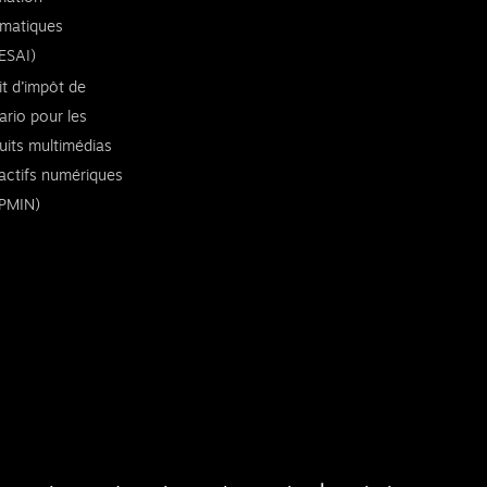
rmatiques
ESAI)
it d’impôt de
ario pour les
uits multimédias
ractifs numériques
PMIN)