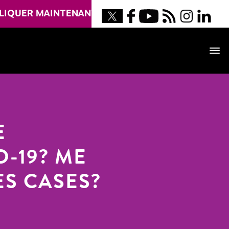
LIQUER MAINTENANT
E
D-19? ME
ES CASES?