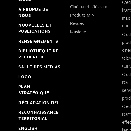
Créd
Cinéma et télévision
À PROPOS DE
l’Ont
Produits MIN
NOUS
mais
Revues
NOUVELLES ET
(CIO
PUBLICATIONS
Musique
Créd
RENSEIGNEMENTS
prod
ciné
BIBLIOTHÈQUE DE
RECHERCHE
télé
(CIP
SALLE DES MÉDIAS
Créd
LOGO
l’Ont
PLAN
serv
STRATÉGIQUE
prod
DÉCLARATION DEI
Créd
RECONNAISSANCE
l’Ont
TERRITORIAL
effe
ENGLISH
l’an