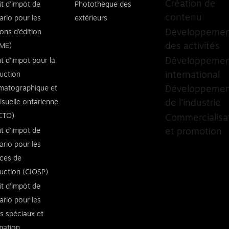
Création de
it d’impôt de
Photothèque des
contenu
ario pour les
extérieurs
Développeme
ons d’édition
des activités
ME)
Développeme
it d’impôt pour la
international
uction
matographique et
Développeme
visuelle ontarienne
de l’industrie
CTO)
Commercialisa
it d’impôt de
et promotion
ario pour les
ices de
uction (CIOSP)
it d’impôt de
ario pour les
ts spéciaux et
imation