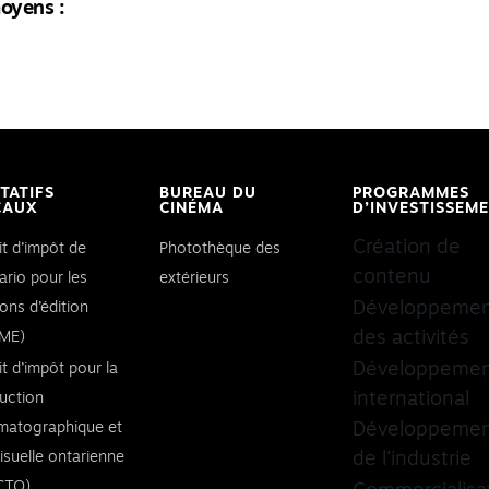
moyens :
ITATIFS
BUREAU DU
PROGRAMMES
CAUX
CINÉMA
D’INVESTISSEM
Création de
it d’impôt de
Photothèque des
contenu
ario pour les
extérieurs
Développeme
ons d’édition
des activités
ME)
Développeme
it d’impôt pour la
international
uction
matographique et
Développeme
visuelle ontarienne
de l’industrie
CTO)