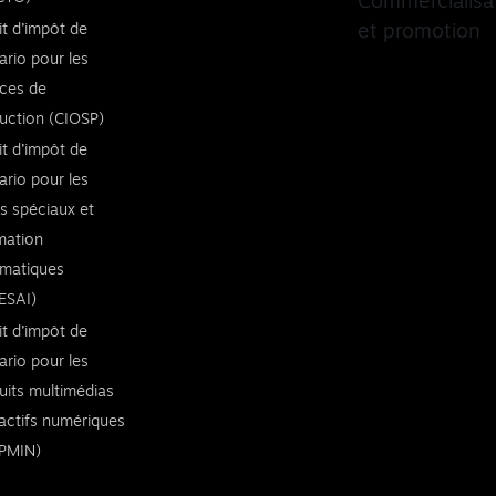
Commercialisa
it d’impôt de
et promotion
ario pour les
ices de
uction (CIOSP)
it d’impôt de
ario pour les
ts spéciaux et
imation
rmatiques
ESAI)
it d’impôt de
ario pour les
uits multimédias
ractifs numériques
PMIN)