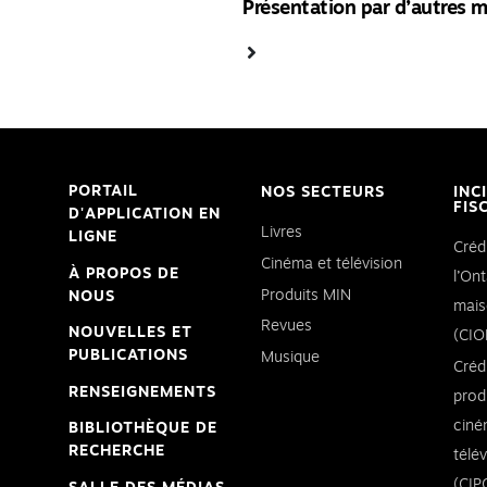
Présentation par d’autres 
PORTAIL
NOS SECTEURS
INC
FIS
D'APPLICATION EN
Livres
LIGNE
Créd
Cinéma et télévision
À PROPOS DE
l’Ont
Produits MIN
NOUS
mais
Revues
NOUVELLES ET
(CIO
PUBLICATIONS
Musique
Créd
RENSEIGNEMENTS
prod
ciné
BIBLIOTHÈQUE DE
RECHERCHE
télé
(CIP