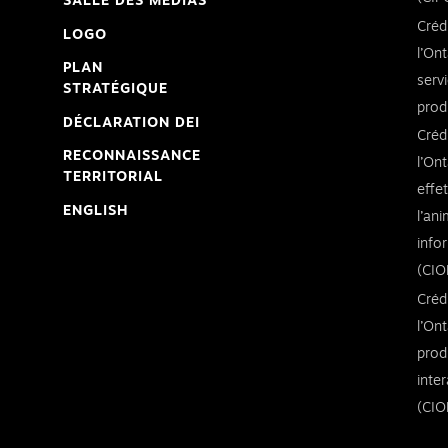
SALLE DES MÉDIAS
Créd
LOGO
l’Ont
PLAN
serv
STRATÉGIQUE
prod
DÉCLARATION DEI
Créd
RECONNAISSANCE
l’Ont
TERRITORIAL
effe
ENGLISH
l’an
info
(CIO
Créd
l’Ont
prod
inte
(CIO