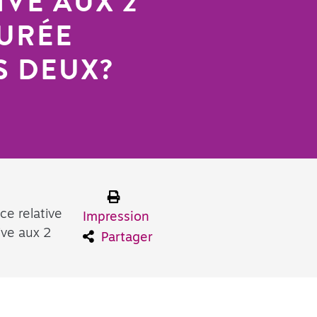
IVE AUX 2
DURÉE
S DEUX?
ce relative
Impression
ive aux 2
Partager