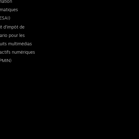
imation
rmatiques
ESAI)
it d’impôt de
ario pour les
uits multimédias
ractifs numériques
PMIN)