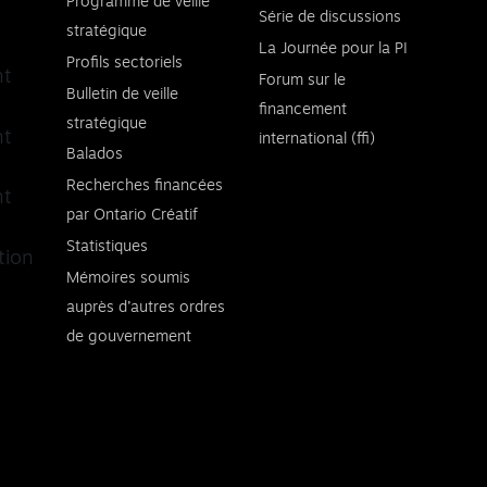
Programme de veille
Série de discussions
stratégique
La Journée pour la PI
Profils sectoriels
nt
Forum sur le
Bulletin de veille
financement
stratégique
nt
international (ffi)
Balados
Recherches financées
nt
par Ontario Créatif
Statistiques
tion
Mémoires soumis
auprès d’autres ordres
de gouvernement