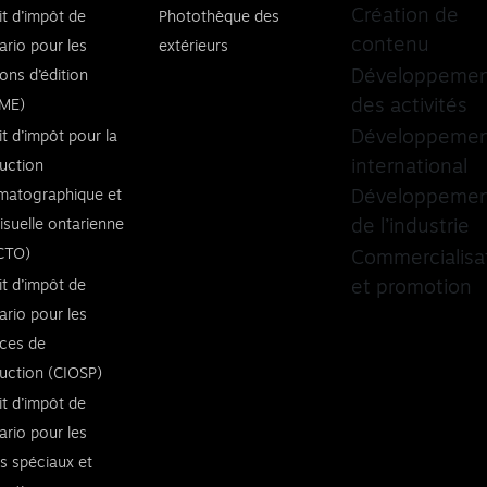
Création de
it d’impôt de
Photothèque des
contenu
ario pour les
extérieurs
Développeme
ons d’édition
des activités
ME)
Développeme
it d’impôt pour la
international
uction
matographique et
Développeme
visuelle ontarienne
de l’industrie
CTO)
Commercialisa
it d’impôt de
et promotion
ario pour les
ices de
uction (CIOSP)
it d’impôt de
ario pour les
ts spéciaux et