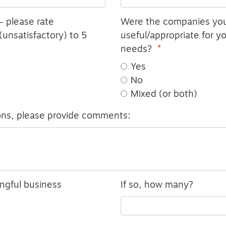
– please rate
Were the companies you
 (unsatisfactory) to 5
useful/appropriate for 
needs?
Yes
No
Mixed (or both)
ons, please provide comments:
ngful business
If so, how many?