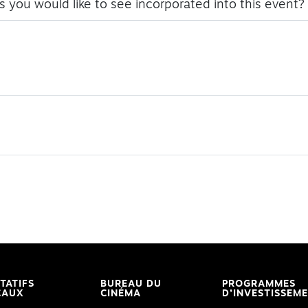
 you would like to see incorporated into this event?
ITATIFS
BUREAU DU
PROGRAMMES
CAUX
CINÉMA
D’INVESTISSEM