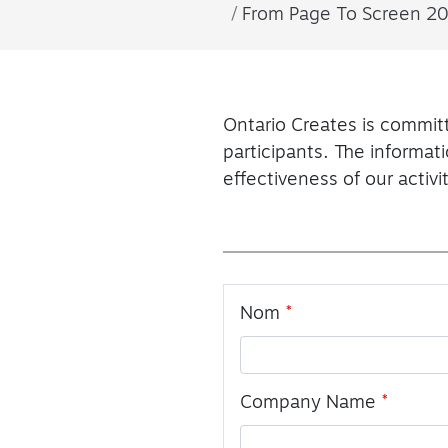
From Page To Screen 20
Ontario Creates is commit
participants. The informat
effectiveness of our activi
Leave
Nom
this
field
blank
Company Name