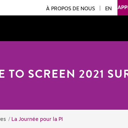
APP
À PROPOS DE NOUS
|
EN
 TO SCREEN 2021 SU
res
La Journée pour la PI