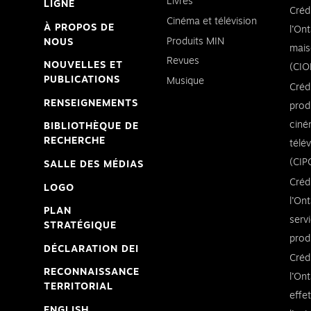
Livres
LIGNE
Créd
Cinéma et télévision
À PROPOS DE
l’Ont
Produits MIN
NOUS
mais
Revues
NOUVELLES ET
(CIO
PUBLICATIONS
Musique
Créd
RENSEIGNEMENTS
prod
ciné
BIBLIOTHÈQUE DE
RECHERCHE
télé
(CIP
SALLE DES MÉDIAS
Créd
LOGO
l’Ont
PLAN
serv
STRATÉGIQUE
prod
DÉCLARATION DEI
Créd
RECONNAISSANCE
l’Ont
TERRITORIAL
effe
ENGLISH