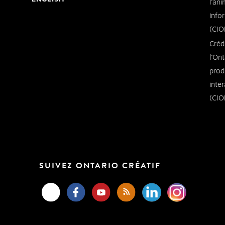
l’an
info
(CIO
Créd
l’Ont
prod
inte
(CIO
SUIVEZ ONTARIO CRÉATIF