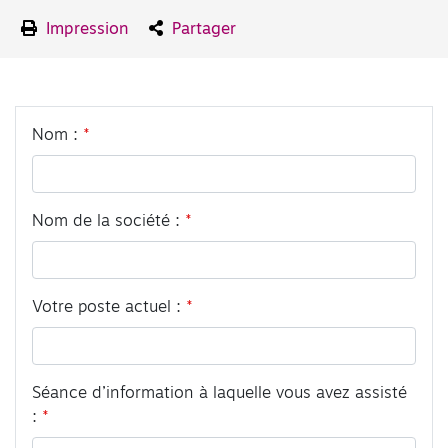
Impression
Partager
Leave
Nom :
this
field
blank
Nom de la société :
Votre poste actuel :
Séance d’information à laquelle vous avez assisté
: